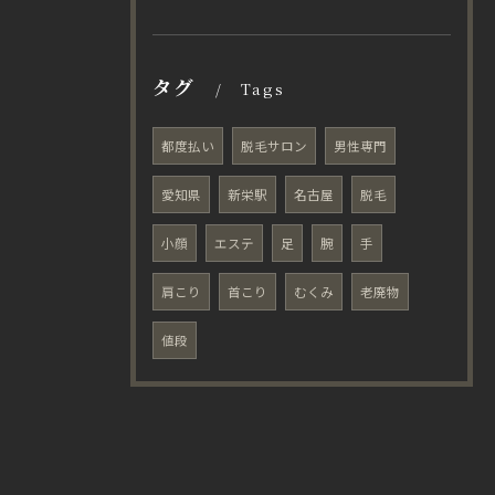
タグ
Tags
都度払い
脱毛サロン
男性専門
愛知県
新栄駅
名古屋
脱毛
小顔
エステ
足
腕
手
肩こり
首こり
むくみ
老廃物
値段