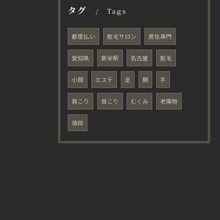
タグ
Tags
都度払い
脱毛サロン
男性専門
愛知県
新栄駅
名古屋
脱毛
小顔
エステ
足
腕
手
肩こり
首こり
むくみ
老廃物
値段