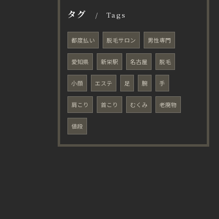
タグ
Tags
都度払い
脱毛サロン
男性専門
愛知県
新栄駅
名古屋
脱毛
小顔
エステ
足
腕
手
肩こり
首こり
むくみ
老廃物
値段