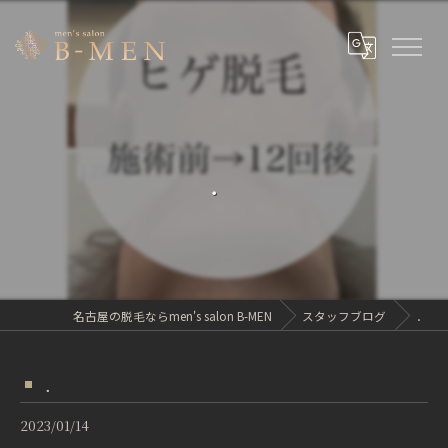
．
名古屋の脱毛ならmen's salon B-MEN
スタッフブログ
．
．
2023/01/14