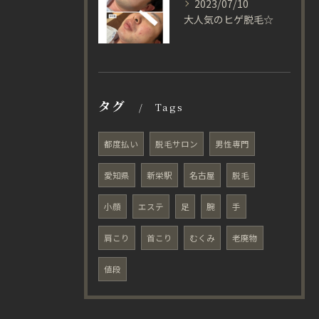
2023/07/10
大人気のヒゲ脱毛☆
タグ
Tags
都度払い
脱毛サロン
男性専門
愛知県
新栄駅
名古屋
脱毛
小顔
エステ
足
腕
手
肩こり
首こり
むくみ
老廃物
値段