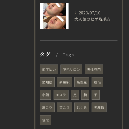
2023/07/10
大人気のヒゲ脱毛☆
タグ
Tags
都度払い
脱毛サロン
男性専門
愛知県
新栄駅
名古屋
脱毛
小顔
エステ
足
腕
手
肩こり
首こり
むくみ
老廃物
値段