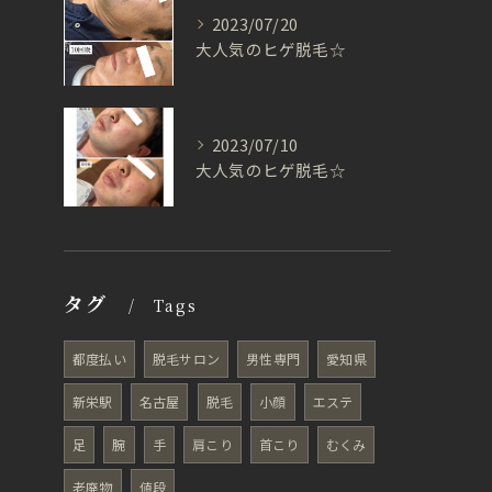
2023/07/20
大人気のヒゲ脱毛☆
2023/07/10
大人気のヒゲ脱毛☆
タグ
Tags
都度払い
脱毛サロン
男性専門
愛知県
新栄駅
名古屋
脱毛
小顔
エステ
足
腕
手
肩こり
首こり
むくみ
老廃物
値段