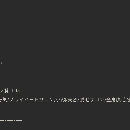
フ葵1105
骨気/プライベートサロン/小顔/美容/脱毛サロン/全身脱毛/髭
-------------