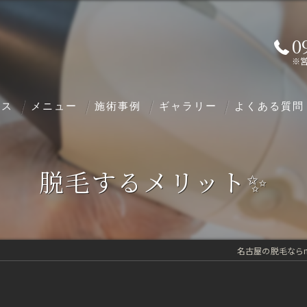
0
※
ビス
メニュー
施術事例
ギャラリー
よくある質問
脱毛するメリット✨
名古屋の脱毛ならmen'