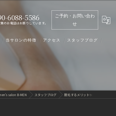
90-6088-5586
ご予約・お問い合わ
営業のお電話はお断りしています。
せ
当サロンの特徴
アクセス
スタッフブログ
全身
髭
メンズ
s salon B-MEN
スタッフブログ
脱毛するメリット✨
VIO
コルギ