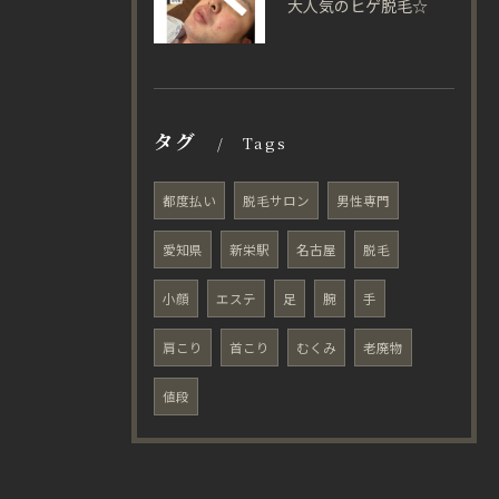
大人気のヒゲ脱毛☆
タグ
Tags
都度払い
脱毛サロン
男性専門
愛知県
新栄駅
名古屋
脱毛
小顔
エステ
足
腕
手
肩こり
首こり
むくみ
老廃物
値段